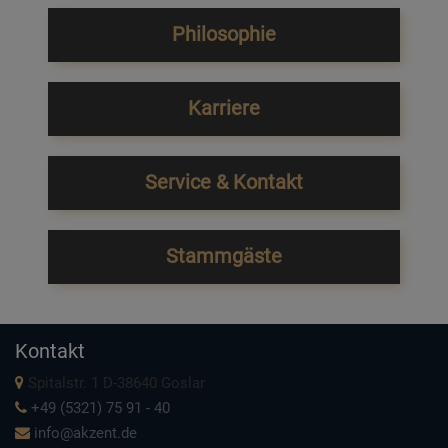
Philosophie
Karriere
Service & Kontakt
Stammgäste
Kontakt
Spitalstr. 1 D-38640 Goslar
+49 (5321) 75 91 - 40
info@akzent.de