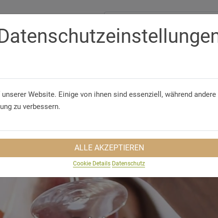
Datenschutzeinstellunge
Telefon/WhatsApp
+49 5321 75 91 - 40
GUNGEN
GRUPPENREISEN
NACHHALTIGKEIT
REISEINS
 unserer Website. Einige von ihnen sind essenziell, während andere 
rung zu verbessern.
ALLE AKZEPTIEREN
Cookie Details
Datenschutz