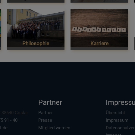
Philosophie
Karriere
Partner
Impress
 D-38640 Goslar
Partner
Übersicht
5 91 - 40
Presse
Impressum
t.de
Mitglied werden
Datenschutzer