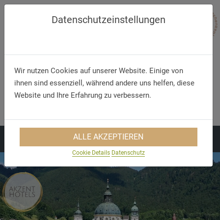
Datenschutzeinstellungen
Wir nutzen Cookies auf unserer Website. Einige von
ihnen sind essenziell, während andere uns helfen, diese
Website und Ihre Erfahrung zu verbessern.
Telefon/WhatsApp
E-Mail
+49 5321 75 91 - 40
info@akzent.de
ALLE AKZEPTIEREN
Cookie Details
Datenschutz