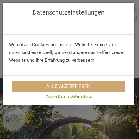
Datenschutzeinstellungen
Wir nutzen Cookies auf unserer Website. Einige von
ihnen sind essenziell, während andere uns helfen, diese
Telefon/WhatsApp
E-Mail
Website und Ihre Erfahrung zu verbessern.
+49 5321 75 91 - 40
info@akzent.de
ALLE AKZEPTIEREN
Cookie Details
Datenschutz