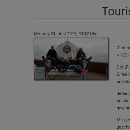
Touri
Montag, 01. Juni 2015, 09:17 Uhr
Zum ne
AKZENT
Der „Ri
Einsen
und di
Jeder 
beinha
gewin
Mit de
gescha