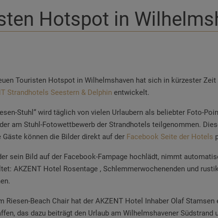
sten Hotspot in Wilhelm
uen Touristen Hotspot in Wilhelmshaven hat sich in kürzester Zeit
 Strandhotels Seestern & Delphin
entwickelt.
esen-Stuhl“ wird täglich von vielen Urlaubern als beliebter Foto-Poi
der am Stuhl-Fotowettbewerb der Strandhotels teilgenommen. Dies
e Gäste können die Bilder direkt auf der
Facebook Seite der Hotels
p
der sein Bild auf der Facebook-Fampage hochlädt, nimmt automatisch
ltet: AKZENT Hotel Rosentage , Schlemmerwochenenden und rustika
nen.
m Riesen-Beach Chair hat der AKZENT Hotel Inhaber Olaf Stamsen 
ffen, das dazu beiträgt den Urlaub am Wilhelmshavener Südstrand