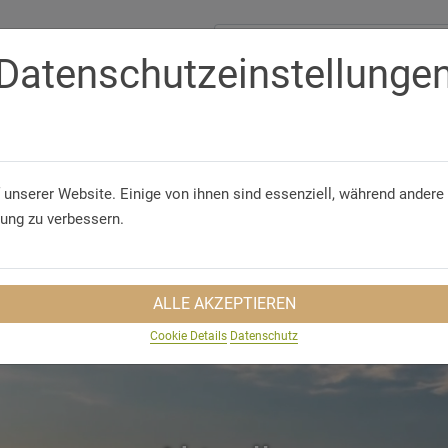
Datenschutzeinstellunge
Telefon/WhatsApp
+49 5321 75 91 - 40
GUNGEN
GRUPPENREISEN
NACHHALTIGKEIT
REISEINS
 unserer Website. Einige von ihnen sind essenziell, während andere 
rung zu verbessern.
ALLE AKZEPTIEREN
Cookie Details
Datenschutz