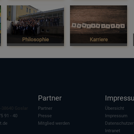
Philosophie
Karriere
Partner
Impress
 D-38640 Goslar
Partner
Übersicht
5 91 - 40
Presse
Impressum
t.de
Mitglied werden
Datenschutzer
Intranet