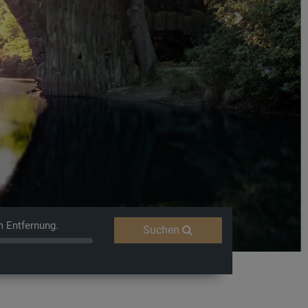
Next
Fernweh
m Entfernung.
Suchen