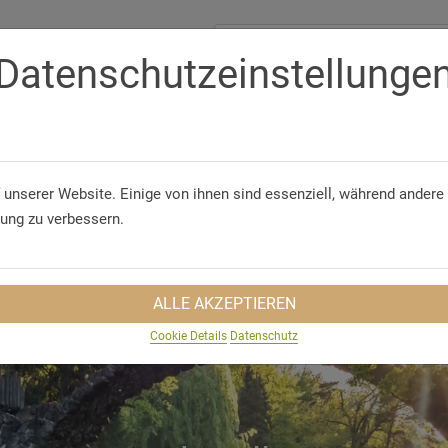
Datenschutzeinstellunge
Telefon/WhatsApp
+49 5321 75 91 - 40
GUNGEN
GRUPPENREISEN
NACHHALTIGKEIT
REISEINS
 unserer Website. Einige von ihnen sind essenziell, während andere 
rung zu verbessern.
ALLE AKZEPTIEREN
Cookie Details
Datenschutz