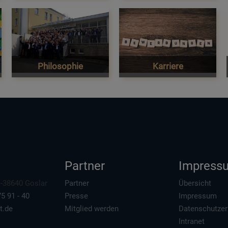
Philosophie
Karriere
Partner
Impress
 D-38640 Goslar
Partner
Übersicht
5 91 - 40
Presse
Impressum
t.de
Mitglied werden
Datenschutzer
Intranet