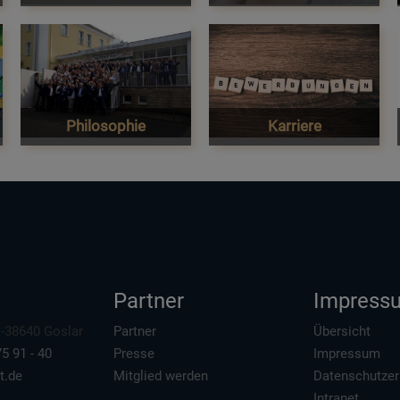
Philosophie
Karriere
Partner
Impress
 D-38640 Goslar
Partner
Übersicht
5 91 - 40
Presse
Impressum
t.de
Mitglied werden
Datenschutzer
Intranet