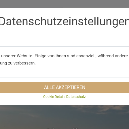
Datenschutzeinstellunge
Telefon/WhatsApp
+49 5321 75 91 - 40
GUNGEN
GRUPPENREISEN
NACHHALTIGKEIT
REISEINS
 unserer Website. Einige von ihnen sind essenziell, während andere 
rung zu verbessern.
ALLE AKZEPTIEREN
Cookie Details
Datenschutz