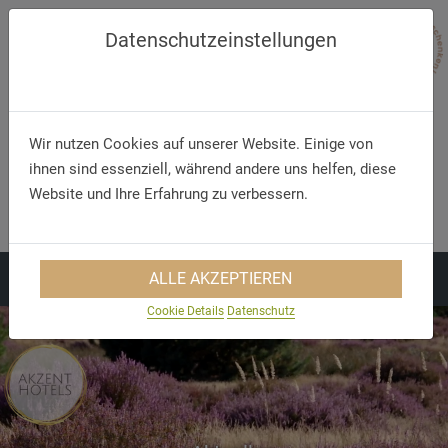
Datenschutzeinstellungen
Wir nutzen Cookies auf unserer Website. Einige von
ihnen sind essenziell, während andere uns helfen, diese
Telefon/WhatsApp
E-Mail
Website und Ihre Erfahrung zu verbessern.
+49 5321 75 91 - 40
info@akzent.de
ALLE AKZEPTIEREN
Cookie Details
Datenschutz