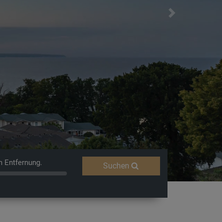
Next
Entschleunigun
m Entfernung.
Suchen