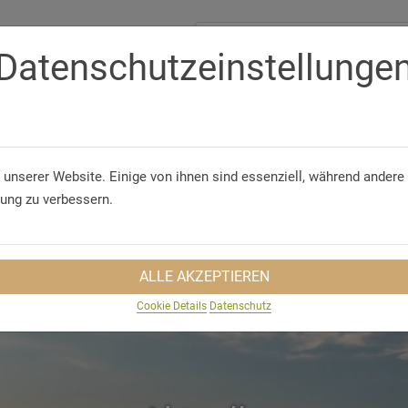
Datenschutzeinstellunge
Telefon/WhatsApp
+49 5321 75 91 - 40
GUNGEN
GRUPPENREISEN
NACHHALTIGKEIT
REISEINS
 unserer Website. Einige von ihnen sind essenziell, während andere 
rung zu verbessern.
ALLE AKZEPTIEREN
Cookie Details
Datenschutz