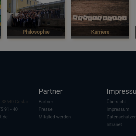
Philosophie
Karriere
Partner
Impress
 D-38640 Goslar
Partner
Übersicht
5 91 - 40
Presse
Impressum
t.de
Mitglied werden
Datenschutzer
Intranet