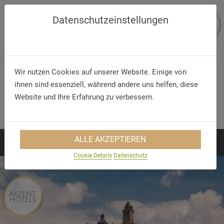
Datenschutzeinstellungen
Wir nutzen Cookies auf unserer Website. Einige von
ihnen sind essenziell, während andere uns helfen, diese
Website und Ihre Erfahrung zu verbessern.
Telefon/WhatsApp
E-Mail
+49 5321 75 91 - 40
info@akzent.de
ALLE AKZEPTIEREN
Cookie Details
Datenschutz