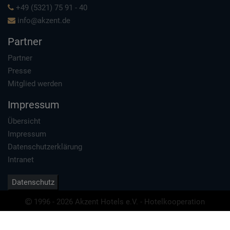
+49 (5321) 75 91 - 40
info@akzent.de
Partner
Partner
Presse
Mitglied werden
Impressum
Übersicht
Impressum
Datenschutzerklärung
Intranet
Datenschutz
1996 - 2026 Akzent Hotels e.V. - Hotelkooperation
Erstellt von
TMA GmbH