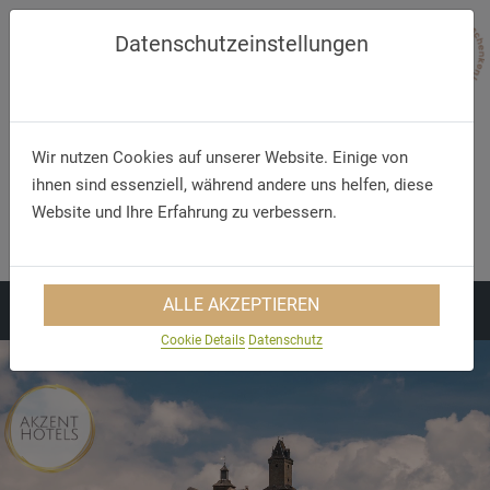
Datenschutzeinstellungen
Wir nutzen Cookies auf unserer Website. Einige von
ihnen sind essenziell, während andere uns helfen, diese
Website und Ihre Erfahrung zu verbessern.
Telefon/WhatsApp
E-Mail
+49 5321 75 91 - 40
info@akzent.de
ALLE AKZEPTIEREN
Cookie Details
Datenschutz