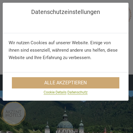
Datenschutzeinstellungen
Wir nutzen Cookies auf unserer Website. Einige von
ihnen sind essenziell, während andere uns helfen, diese
Telefon/WhatsApp
E-Mail
Website und Ihre Erfahrung zu verbessern.
+49 5321 75 91 - 40
info@akzent.de
ALLE AKZEPTIEREN
Cookie Details
Datenschutz