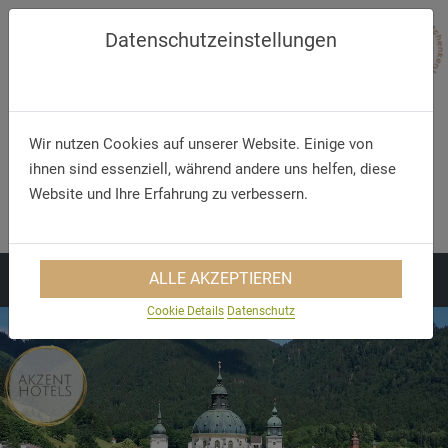
Datenschutzeinstellungen
Wir nutzen Cookies auf unserer Website. Einige von
ihnen sind essenziell, während andere uns helfen, diese
Telefon/WhatsApp
E-Mail
Website und Ihre Erfahrung zu verbessern.
+49 5321 75 91 - 40
info@akzent.de
ALLE AKZEPTIEREN
Cookie Details
Datenschutz