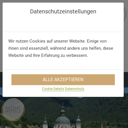
Datenschutzeinstellungen
Wir nutzen Cookies auf unserer Website. Einige von
ihnen sind essenziell, während andere uns helfen, diese
Telefon/WhatsApp
E-Mail
Website und Ihre Erfahrung zu verbessern.
+49 5321 75 91 - 40
info@akzent.de
ALLE AKZEPTIEREN
Cookie Details
Datenschutz